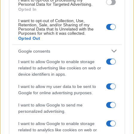
I want to opt-out of processing my
Personal Data for Targeted Advertising.
Opted In
I want to opt-out of Collection, Use,
Retention, Sale, and/or Sharing of my
Personal Data that Is Unrelated with the
Purposes for which it was collected.
Opted Out
Google consents
I want to allow Google to enable storage
related to advertising like cookies on web or
Med 60 dager igjen til seriestart og under én
device identifiers in apps.
måned til sesongens første treningskamp
retter vi blikket mot tribunen. Møt Skauen-
I want to allow my user data to be sent to
leder Ronny Thorkildsen, som deler historier
Google for online advertising purposes.
fra supportergruppens historie, minner fra
I want to allow Google to send me
klubbens storhetstid og forventningene til
personalized advertising.
sesongen som ligger foran oss.
I want to allow Google to enable storage
related to analytics like cookies on web or