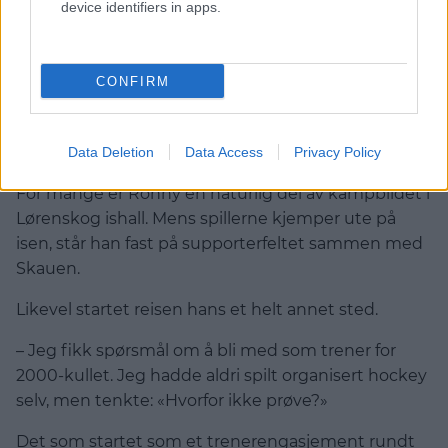
device identifiers in apps.
I over 15 år har Ronny Thorkildsen levd og åndet for
Lørenskog Ishockey. Først som ungdomstrener,
senere som en av drivkreftene bak
CONFIRM
supportergruppen Skauen. Nå ser han fram mot en
ny sesong med stor optimisme – og håper enda
flere blir med og skaper liv på tribunen.
Data Deletion
Data Access
Privacy Policy
For mange er Ronny en naturlig del av kampbildet i
Lørenskog ishall. Mens spillerne kjemper ute på
isen, står han fast på supporterfeltet sammen med
Skauen.
Likevel startet reisen hans et helt annet sted.
– Jeg fikk spørsmål om å bli med som trener for
2000-kullet. Jeg hadde aldri spilt organisert hockey
selv, men tenkte: «Hvorfor ikke prøve?»
Det som startet som et trenerengasjement rundt