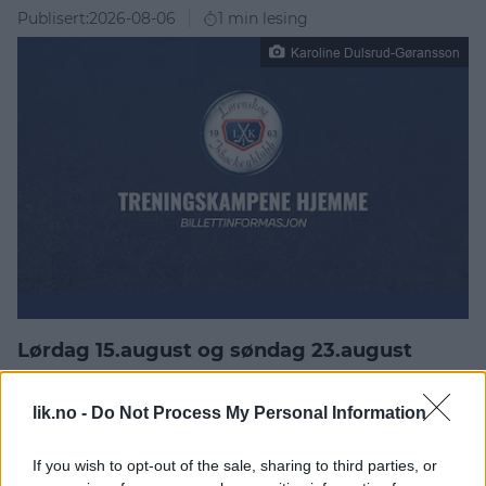
Publisert:
2026-08-06
1 min lesing
Karoline Dulsrud-Gøransson
Lørdag 15.august og søndag 23.august
møter vi henholdsvis Comet og Gjøvik
hjemme i sesongens treningskamper i
lik.no -
Do Not Process My Personal Information
Lørenskog Ishall.
If you wish to opt-out of the sale, sharing to third parties, or
I påvente av at billettsystemet er fullt oppe og går,