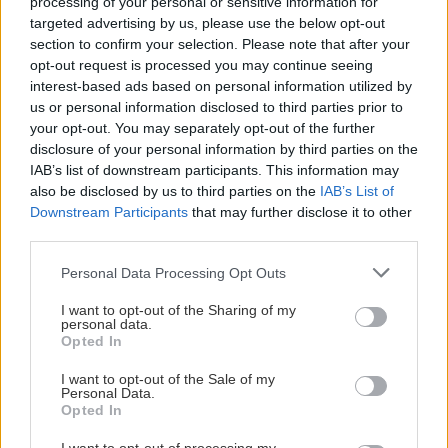
processing of your personal or sensitive information for
vil vi ha gratis inngang for barn til og med 16 år. Alle
targeted advertising by us, please use the below opt-out
section to confirm your selection. Please note that after your
andre betaler 100kr i døra via Vipps.
opt-out request is processed you may continue seeing
interest-based ads based on personal information utilized by
us or personal information disclosed to third parties prior to
your opt-out. You may separately opt-out of the further
Vi ser frem til og se dere alle i Lørenskog Ishall
disclosure of your personal information by third parties on the
igjen!
IAB’s list of downstream participants. This information may
also be disclosed by us to third parties on the
IAB’s List of
LØRENSKOG ELITE
Downstream Participants
that may further disclose it to other
third parties.
Please note that this website/app uses one or more Google
Personal Data Processing Opt Outs
services and may gather and store information including but
RONNY THORKILDSEN: – SAMMEN KAN
not limited to your visit or usage behaviour. You may click to
I want to opt-out of the Sharing of my
personal data.
VI SKAPE MER LIV PÅ TRIBUNEN
grant or deny consent to Google and its third-party tags to
Opted In
use your data for below specified purposes in below Google
Publisert:
2026-07-21
4 min lesing
consent section.
I want to opt-out of the Sale of my
Personal Data.
Karoline Dulsrud-Gøransson
Opted In