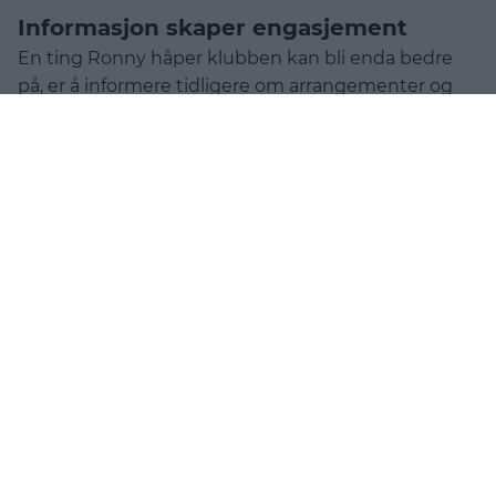
Informasjon skaper engasjement
En ting Ronny håper klubben kan bli enda bedre
på, er å informere tidligere om arrangementer og
aktiviteter.
– Folk trenger tid til å planlegge. Hvis man ønsker
fulle tribuner, må man være ute i god tid med
informasjonen. Da får folk tid til å planlegge, og det
blir lettere å skape engasjement rundt kampene.
Samtidig understreker han at klubben har tatt
viktige steg det siste året.
– Det skjer mye positivt. Vi har fått bedre rutiner og
flere som bidrar. Det tror jeg kommer til å gjøre
klubben enda mer profesjonell.