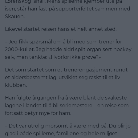
Lørenskog ishall. Mens spillerne kjemper ute på
isen, står han fast på supporterfeltet sammen med
Skauen.
Likevel startet reisen hans et helt annet sted.
– Jeg fikk spørsmål om å bli med som trener for
2000-kullet. Jeg hadde aldri spilt organisert hockey
selv, men tenkte: «Hvorfor ikke prøve?»
Det som startet som et trenerengasjement rundt
et aldersbestemt lag, utviklet seg raskt til et liv i
klubben.
Han fulgte årgangen fra å være blant de svakeste
lagene i landet til å bli seriemestere – en reise som
fortsatt betyr mye for ham.
– Det var utrolig morsomt å være med på. Du blir jo
glad i både spillerne, familiene og hele miljøet.