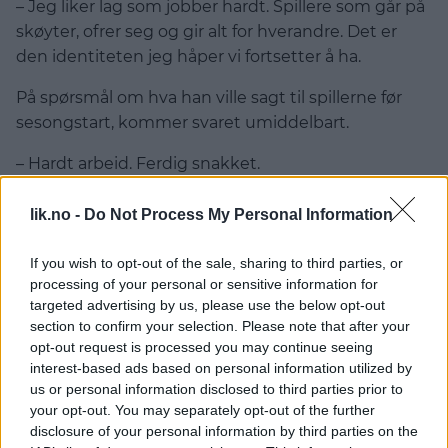
– Jeg liker lag som jobber hardt. Spillere som går på
skøyter, ofrer seg og gir alt for hverandre. Det er
den identiteten jeg håper vi fortsetter å ha.
På spørsmål om hva han ville sagt til spillerne før
sesongstart, kommer svaret umiddelbart.
– Hardt arbeid. Ferdig snakket.
Det er slagordet som henger i hallen – og et
lik.no -
Do Not Process My Personal Information
budskap han mener oppsummerer både laget og
klubben.
If you wish to opt-out of the sale, sharing to third parties, or
processing of your personal or sensitive information for
targeted advertising by us, please use the below opt-out
section to confirm your selection. Please note that after your
En oppfordring til alle med hjerte for
opt-out request is processed you may continue seeing
Lørenskog
interest-based ads based on personal information utilized by
us or personal information disclosed to third parties prior to
Til slutt har Ronny én klar oppfordring til alle som
your opt-out. You may separately opt-out of the further
følger Lørenskog Ishockey.
disclosure of your personal information by third parties on the