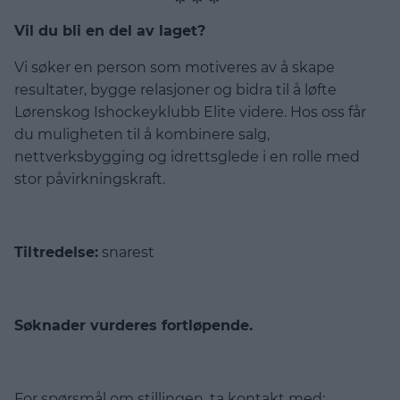
Vil du bli en del av laget?
Vi søker en person som motiveres av å skape
resultater, bygge relasjoner og bidra til å løfte
Lørenskog Ishockeyklubb Elite videre. Hos oss får
du muligheten til å kombinere salg,
nettverksbygging og idrettsglede i en rolle med
stor påvirkningskraft.
ㅤㅤㅤㅤㅤ
Tiltredelse:
snarest
ㅤㅤㅤㅤㅤ
Søknader vurderes fortløpende.
For spørsmål om stillingen, ta kontakt med: