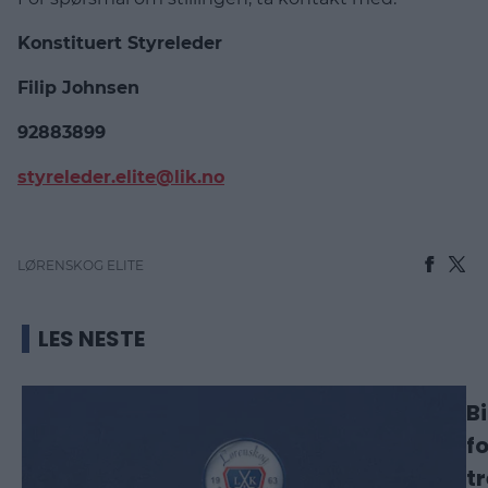
Konstituert Styreleder
Filip Johnsen
92883899
styreleder.elite@lik.no
LØRENSKOG ELITE
LES NESTE
B
fo
t