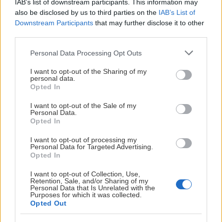
IAB’s list of downstream participants. This information may
– Kom på kamp.
also be disclosed by us to third parties on the
IAB’s List of
Downstream Participants
that may further disclose it to other
Han stopper opp et øyeblikk før han fortsetter.
third parties.
– Bli med og lag liv. Spillerne merker når tribunen
Please note that this website/app uses one or more Google
Personal Data Processing Opt Outs
lever. Selv om du ikke får vært med på alle
services and may gather and store information including but
not limited to your visit or usage behaviour. You may click to
I want to opt-out of the Sharing of my
bortekamper, betyr det utrolig mye å fylle hallen
personal data.
grant or deny consent to Google and its third-party tags to
hjemme.
Opted In
use your data for below specified purposes in below Google
consent section.
Om 60 dager slippes pucken i en ny sesong. Ronny
I want to opt-out of the Sale of my
Personal Data.
håper at både gamle og nye supportere finner
Opted In
veien til Lørenskog ishall – klare til å løfte laget fra
I want to opt-out of processing my
tribunen, kamp etter kamp.
Personal Data for Targeted Advertising.
Opted In
– Jeg gleder meg egentlig bare til at sesongen
I want to opt-out of Collection, Use,
starter.
Retention, Sale, and/or Sharing of my
Personal Data that Is Unrelated with the
Og hvis optimismen hans slår til, kan både isen og
Purposes for which it was collected.
Opted Out
tribunen få mange gode øyeblikk å huske de
kommende månedene.