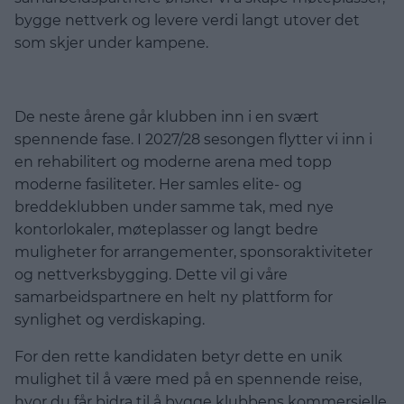
bygge nettverk og levere verdi langt utover det
som skjer under kampene.
ㅤㅤㅤㅤㅤ
De neste årene går klubben inn i en svært
spennende fase. I 2027/28 sesongen flytter vi inn i
en rehabilitert og moderne arena med topp
moderne fasiliteter. Her samles elite- og
breddeklubben under samme tak, med nye
kontorlokaler, møteplasser og langt bedre
muligheter for arrangementer, sponsoraktiviteter
og nettverksbygging. Dette vil gi våre
samarbeidspartnere en helt ny plattform for
synlighet og verdiskaping.
For den rette kandidaten betyr dette en unik
mulighet til å være med på en spennende reise,
hvor du får bidra til å bygge klubbens kommersielle