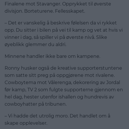
Finalene mot Stavanger. Opprykket til øverste
divisjon. Borteturene. Fellesskapet.
– Det er vanskelig å beskrive følelsen da vi rykket
opp. Du sitter i bilen på vei til kamp og vet at hvis vi
vinner i dag, så spiller vi på øverste nivå. Slike
øyeblikk glemmer du aldri.
Minnene handler ikke bare om kampene.
Ronny husker også de kreative supporterstuntene
som satte sitt preg på oppgjørene mot rivalene.
Cowboytema mot Vålerenga, dekorering av Jordal
før kamp, TV 2 som fulgte supporterne gjennom en
hel dag, hester utenfor ishallen og hundrevis av
cowboyhatter på tribunen.
– Vi hadde det utrolig moro. Det handlet om å
skape opplevelser.